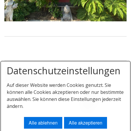
Datenschutzeinstellungen
Markt-Apotheke
Lindenstraße
Telefon:
Apothekerin
15
08238 /
Auf dieser Website werden Cookies genutzt. Sie
Katharina Reichert
86420
4411
können alle Cookies akzeptieren oder nur bestimmte
e.K.
Diedorf
Telefax:
auswählen. Sie können diese Einstellungen jederzeit
08238 /
ändern.
4780
Alle ablehnen
Alle akzeptieren