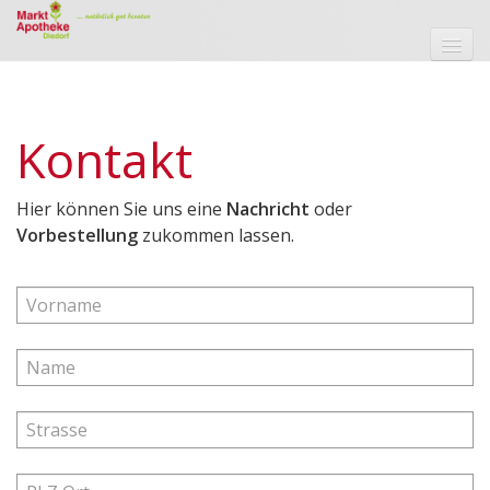
Startseite
Unser Team
Kontakt
Aktuelles
Hier können Sie uns eine
Nachricht
oder
Leistungen
Vorbestellung
zukommen lassen.
Vorbestellung
Kontakt
Impressum
Jobs und Karriere