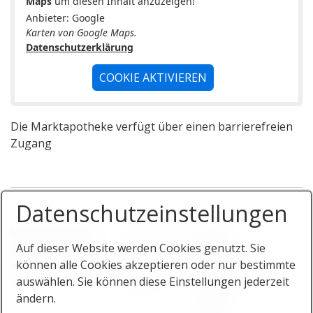
Maps
um diesen Inhalt anzuzeigen!
Anbieter: Google
Karten von Google Maps.
Datenschutzerklärung
COOKIE AKTIVIEREN
Die Marktapotheke verfügt über einen barrierefreien
Zugang
Datenschutzeinstellungen
Markt-Apotheke
Lindenstraße
Telefon:
Auf dieser Website werden Cookies genutzt. Sie
Apothekerin
15
08238 /
können alle Cookies akzeptieren oder nur bestimmte
Katharina Reichert
86420
4411
auswählen. Sie können diese Einstellungen jederzeit
e.K.
Diedorf
Telefax:
ändern.
08238 /